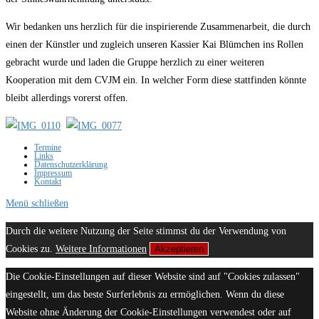
Wir bedanken uns herzlich für die inspirierende Zusammenarbeit, die durch
einen der Künstler und zugleich unseren Kassier Kai Blümchen ins Rollen
gebracht wurde und laden die Gruppe herzlich zu einer weiteren
Kooperation mit dem CVJM ein. In welcher Form diese stattfinden könnte
bleibt allerdings vorerst offen.
Termine
Links
Datenschutzerklärung
Impressum
Kontakt
Menü schließen
Durch die weitere Nutzung der Seite stimmst du der Verwendung von
Cookies zu.
Weitere Informationen
Akzeptieren
Die Cookie-Einstellungen auf dieser Website sind auf "Cookies zulassen"
eingestellt, um das beste Surferlebnis zu ermöglichen. Wenn du diese
Website ohne Änderung der Cookie-Einstellungen verwendest oder auf