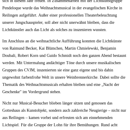
sich in diesem Jahr freuen. In Zusammenarbeit mit der Lichtkunstgruppe
Pendeloque wurde das Weihnachtsmusical in der evangelischen Kirche in
Reilingen aufgeführt. Außer einer professionellen Theaterbeleuchtung
unserer Jungschauspieler, soll aber nicht unerwähnt bleiben, dass die
Lichtkünstler auch das Licht als solches zu inszenieren wussten.
Im Anschluss an die weihnachtliche Aufführung konnten die Lichtkünste
von Raimund Becker, Kai Blümchen, Martin Chmielewski, Benjamin
Doubali, Robert Korn und Guido Schmidt noch den ganzen Abend bestaunt
werden. Mit Untermalung andächtiger Töne durch unsere musikalischen
Gruppen des CVJM, inszenierten sie eine ganz eigene und bis dahin
ungewohnt farbenfrohe Welt in unsere Weinbrennerkirche. Dabei sollte die
Thematik des Weihnachtsmusicals erhalten bleiben und eine „Nacht der
Geschenke“ im Vordergrund stehen.
Nicht nur Musical-Besucher blieben länger sitzen und genossen das
Gotteshaus als Kunstobjekt, sondern auch zahlreiche Neugierige – nicht nur
aus Reilingen – kamen vorbei und erfreuten sich am einnehmenden
Lichtspiel. Für die Gruppe der Lohn für ihre Bemühungen. Rund acht