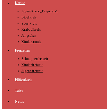
Kreise
Jugendkreis „Dripkreis“
Bibelkreis
Sportkreis
Krabbelkreis
Jungschar
Kinderstunde
Freizeiten
Schnupperfreizeit
Kinderfreizeit
Jugendfreizeit
Flötenkreis
Taizé
News