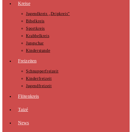
Kreise
Jugendkreis „Dripkreis“
Bibelkreis
Sportkreis
Krabbelkreis
Jungschar
Kinderstunde
Freizeiten
Schnupperfreizeit
Kinderfreizeit
Jugendfreizeit
Flötenkreis
Taizé
News